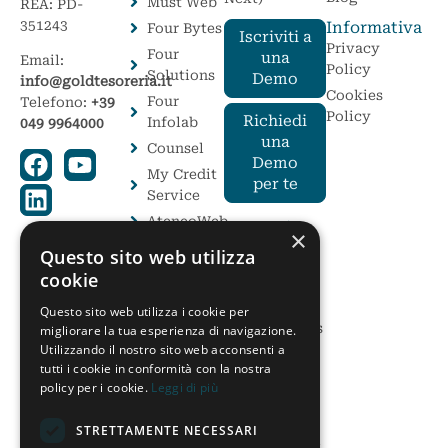
Must Web
REA: PD-
351243
Informativa
Four Bytes
Iscriviti a
Privacy
Four
una
Email:
Policy
Solutions
Demo
info@goldtesoreria.it
Cookies
Four
Telefono:
+39
Policy
Richiedi
Infolab
049 9964000
una
Counsel
Demo
My Credit
per te
Service
AteneoWeb
I Moduli
×
Avanzati
Elite 3
Questo sito web utilizza
Cosa sono i
Soluzioni
cookie
Moduli
Postali
Avanzati
Questo sito web utilizza i cookie per
On
Gold Business
migliorare la tua esperienza di navigazione.
Solution
Intelligence
Utilizzando il nostro sito web acconsenti a
tutti i cookie in conformità con la nostra
Gold CFO
policy per i cookie.
Leggi di più
Check
Monitor
STRETTAMENTE NECESSARI
Tassi e Cambi