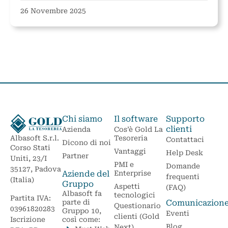
26 Novembre 2025
Chi siamo
Il software
Supporto
clienti
Azienda
Cos’è Gold La
Tesoreria
Albasoft S.r.l.
Contattaci
Dicono di noi
Corso Stati
Vantaggi
Help Desk
Partner
Uniti, 23/I
PMI e
Domande
35127, Padova
Aziende del
Enterprise
frequenti
(Italia)
Gruppo
Aspetti
(FAQ)
Albasoft fa
tecnologici
Partita IVA:
parte di
Comunicazion
Questionario
03961820283
Gruppo 10,
Eventi
clienti (Gold
Iscrizione
così come:
Blog
Next)