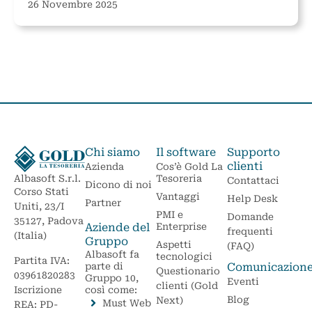
26 Novembre 2025
Chi siamo
Il software
Supporto
clienti
Azienda
Cos’è Gold La
Tesoreria
Albasoft S.r.l.
Contattaci
Dicono di noi
Corso Stati
Vantaggi
Help Desk
Partner
Uniti, 23/I
PMI e
Domande
35127, Padova
Aziende del
Enterprise
frequenti
(Italia)
Gruppo
Aspetti
(FAQ)
Albasoft fa
tecnologici
Partita IVA:
parte di
Comunicazion
Questionario
03961820283
Gruppo 10,
Eventi
clienti (Gold
Iscrizione
così come:
Blog
Next)
Must Web
REA: PD-