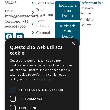
351243
Informativa
Four Bytes
Iscriviti a
Privacy
Four
una
Email:
Policy
Solutions
Demo
info@goldtesoreria.it
Cookies
Four
Telefono:
+39
Policy
Richiedi
Infolab
049 9964000
una
Counsel
Demo
My Credit
per te
×
Service
Questo sito web utilizza
AteneoWeb
I Moduli
cookie
Avanzati
Elite 3
Questo sito web utilizza i cookie per
Cosa sono i
Soluzioni
migliorare la tua esperienza di navigazione.
Moduli
Postali
Utilizzando il nostro sito web acconsenti a
Avanzati
tutti i cookie in conformità con la nostra
On
Gold Business
policy per i cookie.
Leggi di più
Solution
Intelligence
Gold CFO
STRETTAMENTE NECESSARI
Check
Monitor
PERFORMANCE
Tassi e Cambi
TARGETING