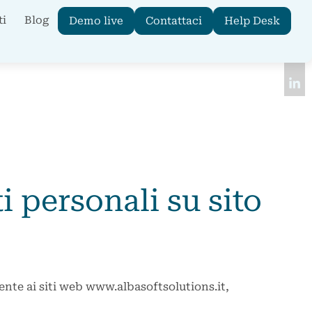
ti
Blog
Demo live
Contattaci
Help Desk
i personali su sito
ente ai siti web www.albasoftsolutions.it,