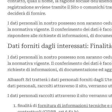
contatto, quali il nome, la ragione sociale dell’aziend
registrazione avviene tramite il Sito o comunichi trami
deciderà di fornire.
I dati personali in nostro possesso non saranno ceduti
la normativa vigente. Il conferimento dei dati è facol
rispondere alle richieste di informazioni, di documen
Dati forniti dagli interessati: Finalit
I dati personali in nostro possesso non saranno ceduti
la normativa vigente. Il conferimento dei dati è facol
richieste di informazioni, di documentazione ed aggio
Albasoft Srl tratterà i dati personali forniti dagli Ut
dati personali, raccolti attraverso il sito, verranno uti
I dati personali raccolti attraverso il sito verranno uti
finalità di
fornitura di informazioni tecniche e
contrattuali (GDPR, art 6 §1.b).