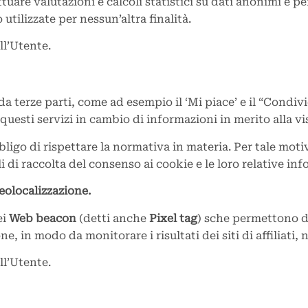
ttuare valutazioni e calcoli statistici su dati anonimi e p
 utilizzate per nessun’altra finalità.
ll’Utente.
ti da terze parti, come ad esempio il ‘Mi piace’ e il “Con
 questi servizi in cambio di informazioni in merito alla vis
bligo di rispettare la normativa in materia. Per tale motiv
i di raccolta del consenso ai cookie e le loro relative inf
eolocalizzazione.
ei
Web beacon
(detti anche
Pixel tag
) sche permettono di
 in modo da monitorare i risultati dei siti di affiliati, n
ll’Utente.