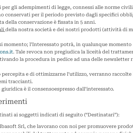
ti per gli adempimenti di legge, connessi alle norme civilis
 conservati per il periodo previsto dagli specifici obblig
a della conservazione è fissata in 5 anni.
ali
della nostra società e dei nostri prodotti (attività di m
asi momento; l’Interessato potrà, in qualunque momento 
ons.it
. Tale revoca non pregiudica la liceità del trattam
attivando la procedura in pedice ad una delle newsletter r
io percepita e di ottimizzarne l’utilizzo, verranno raccolte 
mi traccianti.
 giuridica è il consensoespresso dall’interessato.
ferimenti
nati ai soggetti indicati di seguito (“Destinatari”):
Albasoft Srl, che lavorano con noi per promuovere prodot