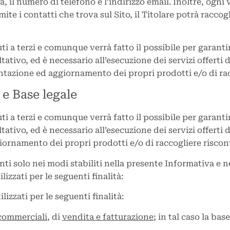
a, il numero di telefono e l’indirizzo email. Inoltre, ogni
te i contatti che trova sul Sito, il Titolare potrà raccogl
 a terzi e comunque verrà fatto il possibile per garantire
tativo, ed è necessario all’esecuzione dei servizi offerti 
tazione ed aggiornamento dei propri prodotti e/o di raccog
à e Base legale
 a terzi e comunque verrà fatto il possibile per garantire
tativo, ed è necessario all’esecuzione dei servizi offerti 
rnamento dei propri prodotti e/o di raccogliere riscontri 
enti solo nei modi stabiliti nella presente Informativa e ne
lizzati per le seguenti finalità:
lizzati per le seguenti finalità:
 commerciali
, di
vendita e fatturazione
; in tal caso la bas