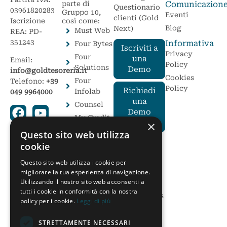
parte di
Comunicazion
Questionario
03961820283
Gruppo 10,
Eventi
clienti (Gold
Iscrizione
così come:
Blog
Next)
Must Web
REA: PD-
351243
Informativa
Four Bytes
Iscriviti a
Privacy
Four
una
Email:
Policy
Solutions
Demo
info@goldtesoreria.it
Cookies
Four
Telefono:
+39
Policy
Richiedi
Infolab
049 9964000
una
Counsel
Demo
My Credit
per te
×
Service
Questo sito web utilizza
AteneoWeb
I Moduli
cookie
Avanzati
Elite 3
Questo sito web utilizza i cookie per
Cosa sono i
Soluzioni
migliorare la tua esperienza di navigazione.
Moduli
Postali
Utilizzando il nostro sito web acconsenti a
Avanzati
tutti i cookie in conformità con la nostra
On
Gold Business
policy per i cookie.
Leggi di più
Solution
Intelligence
Gold CFO
STRETTAMENTE NECESSARI