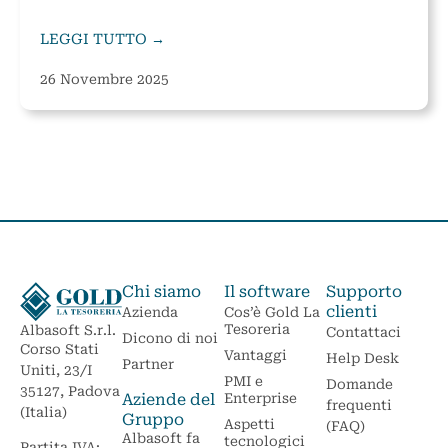
LEGGI TUTTO →
26 Novembre 2025
Chi siamo
Il software
Supporto
clienti
Azienda
Cos’è Gold La
Tesoreria
Albasoft S.r.l.
Contattaci
Dicono di noi
Corso Stati
Vantaggi
Help Desk
Partner
Uniti, 23/I
PMI e
Domande
35127, Padova
Aziende del
Enterprise
frequenti
(Italia)
Gruppo
Aspetti
(FAQ)
Albasoft fa
tecnologici
Partita IVA: