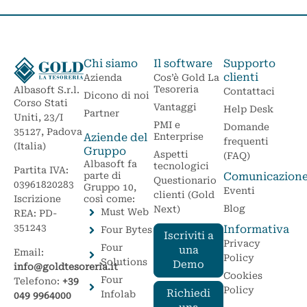
Chi siamo
Il software
Supporto
clienti
Azienda
Cos’è Gold La
Tesoreria
Albasoft S.r.l.
Contattaci
Dicono di noi
Corso Stati
Vantaggi
Help Desk
Partner
Uniti, 23/I
PMI e
Domande
35127, Padova
Aziende del
Enterprise
frequenti
(Italia)
Gruppo
Aspetti
(FAQ)
Albasoft fa
tecnologici
Partita IVA:
parte di
Comunicazion
Questionario
03961820283
Gruppo 10,
Eventi
clienti (Gold
Iscrizione
così come:
Blog
Next)
Must Web
REA: PD-
351243
Informativa
Four Bytes
Iscriviti a
Privacy
Four
una
Email:
Policy
Solutions
Demo
info@goldtesoreria.it
Cookies
Four
Telefono:
+39
Policy
Richiedi
Infolab
049 9964000