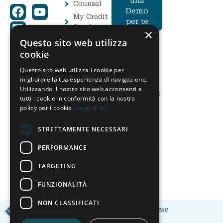
una
Counsel
Demo
My Credit
per te
Service
×
AteneoWeb
Questo sito web utilizza
I Moduli
cookie
Avanzati
Elite 3
Cosa sono i
Soluzioni
Questo sito web utilizza i cookie per
Moduli
Postali
migliorare la tua esperienza di navigazione.
Avanzati
Utilizzando il nostro sito web acconsenti a
On
Gold Business
tutti i cookie in conformità con la nostra
Solution
Intelligence
policy per i cookie.
Leggi di più
Gold CFO
Check
STRETTAMENTE NECESSARI
Monitor
PERFORMANCE
Tassi e Cambi
AISP (PSD2)
TARGETING
FUNZIONALITÀ
NON CLASSIFICATI
Applicativi e software per Imprese