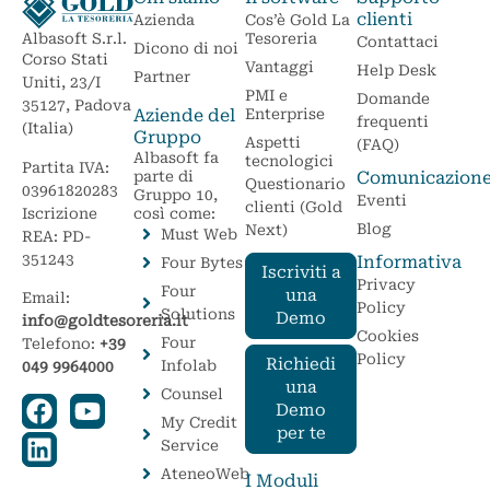
clienti
Azienda
Cos’è Gold La
Tesoreria
Albasoft S.r.l.
Contattaci
Dicono di noi
Corso Stati
Vantaggi
Help Desk
Partner
Uniti, 23/I
PMI e
Domande
35127, Padova
Aziende del
Enterprise
frequenti
(Italia)
Gruppo
Aspetti
(FAQ)
Albasoft fa
tecnologici
Partita IVA:
parte di
Comunicazion
Questionario
03961820283
Gruppo 10,
Eventi
clienti (Gold
Iscrizione
così come:
Blog
Next)
Must Web
REA: PD-
351243
Informativa
Four Bytes
Iscriviti a
Privacy
Four
una
Email:
Policy
Solutions
Demo
info@goldtesoreria.it
Cookies
Four
Telefono:
+39
Policy
Richiedi
Infolab
049 9964000
una
Counsel
Demo
My Credit
per te
Service
AteneoWeb
I Moduli