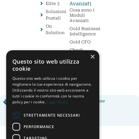
Avanzati
Elite 3
Cosa sono i
Soluzioni
Moduli
Postali
Avanzati
On
Gold Business
Solution
Intelligence
Gold CFO
Check
×
Monitor
Questo sito web utilizza
Tassi e Cambi
cookie
AISP (PSD2)
Questo sito web utilizza i cookie per
migliorare la tua esperienza di navigazione.
Utilizzando il nostro sito web acconsenti a
tutti i cookie in conformità con la nostra
Applicativi e software per Imprese
policy per i cookie.
Leggi di più
STRETTAMENTE NECESSARI
PERFORMANCE
TARGETING