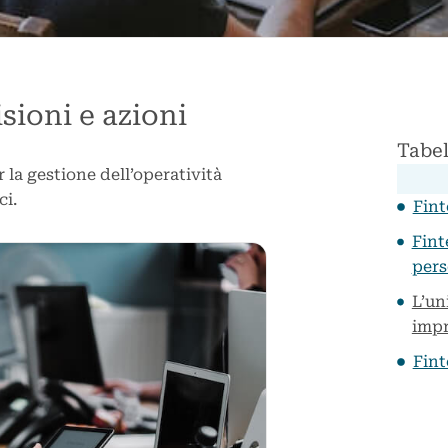
sioni e azioni
Tabel
 la gestione dell’operatività
ci.
Fint
Fint
pers
L’un
imp
Fint