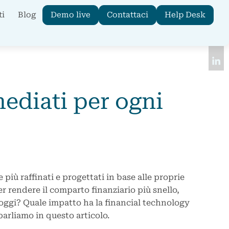
Demo live
Contattaci
Help Desk
ti
Blog
ediati per ogni
iù raffinati e progettati in base alle proprie
er rendere il comparto finanziario più snello,
a oggi? Quale impatto ha la financial technology
parliamo in questo articolo.